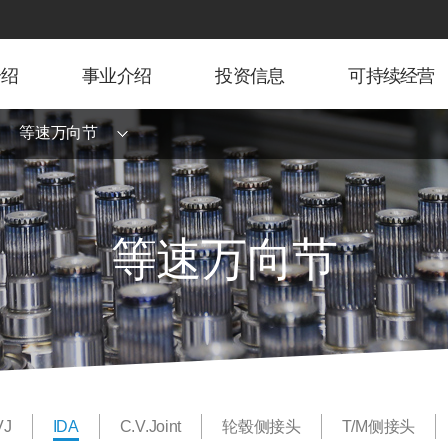
介绍
事业介绍
投资信息
可持续经营
等速万向节
等速万向节
VJ
IDA
C.V.Joint
轮毂侧接头
T/M侧接头